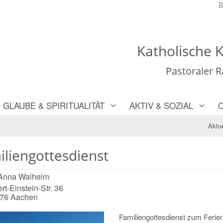
B
Katholische K
Pastoraler 
GLAUBE & SPIRITUALITÄT
AKTIV & SOZIAL
Aktue
iliengottesdienst
 Anna Walheim
rt-Einstein-Str. 36
76
Aachen
Familiengottesdienst zum Ferien