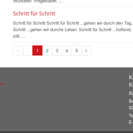
Würselen“ mitgestaltet. ...
Schritt für Schritt
Schritt für Schritt Schritt für Schritt ...gehen wir durch den Ta
Schritt ...gehen wir durchs Leben. Schritt für Schritt ...hoffen
still. ...
Erste
Vorherige
Nächste
1
2
3
4
5
Seite
Seite
Seite
K
K
K
Be
5
Te
E-