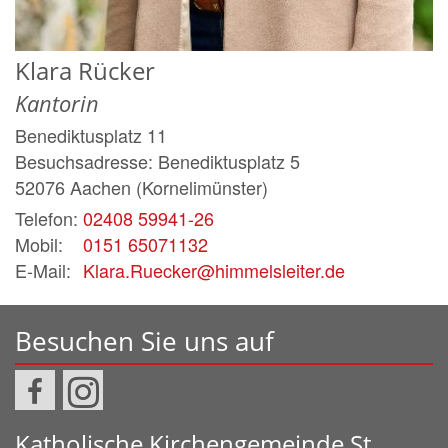
Klara
Rücker
Kantorin
Benediktusplatz 11
Besuchsadresse: Benediktusplatz 5
52076
Aachen (Kornelimünster)
Telefon:
02408 59941-26
Mobil:
0151 65071132
E-Mail:
Klara.Ruecker@himmelsleiter.de
Besuchen Sie uns auf
Katholische Kirchengemeinde St.