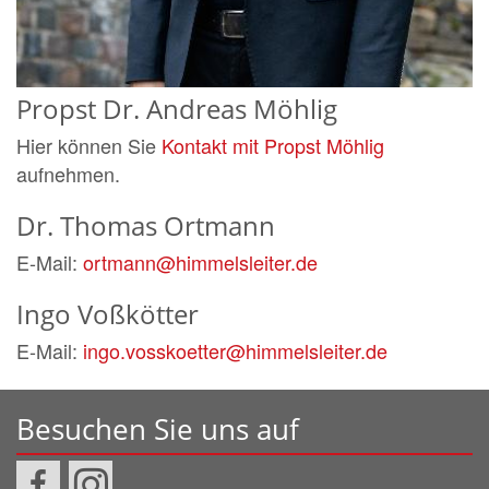
Propst Dr.
Andreas
Möhlig
Hier können Sie
Kontakt mit Propst Möhlig
aufnehmen.
Dr.
Thomas
Ortmann
E-Mail:
ortmann@himmelsleiter.de
Ingo
Voßkötter
E-Mail:
ingo.vosskoetter@himmelsleiter.de
Besuchen Sie uns auf