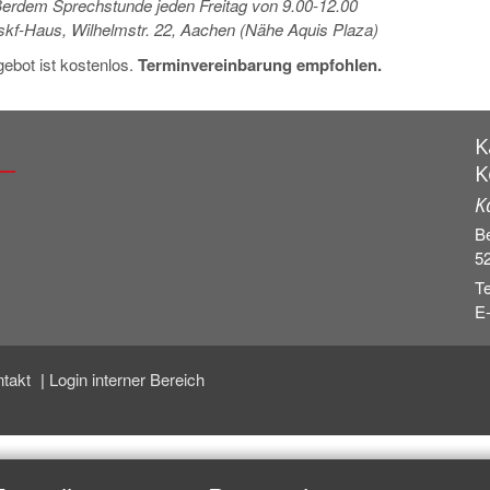
erdem Sprechstunde jeden Freitag von 9.00-12.00
skf-Haus, Wilhelmstr. 22, Aachen (Nähe Aquis Plaza)
ebot ist kostenlos.
Terminvereinbarung empfohlen.
K
K
K
Be
5
Te
E-
ntakt
Login interner Bereich