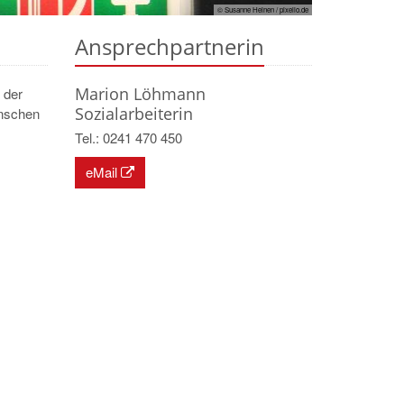
© Susanne Heinen / pixelio.de
Ansprechpartnerin
Marion Löhmann
 der
Sozialarbeiterin
enschen
Tel.: 0241 470 450
eMail