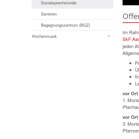
Sozialsprechstunde
Offe
Senioren
Begegnungszentrum (BGZ)
Im Rahm
Kirchenmusik
SkF Aa
jeden A
Allgemei
P
Üb
fi
Le
vor Ort
1. Monta
Pfarrha
vor Ort
3. Monta
Pfarrze