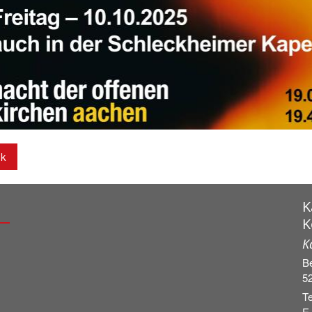
ck
K
K
K
Be
5
Te
E-