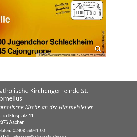
(c) Kapellenverein Schleckheim 2019 e.V. & nacht-der-kirchen.de
atholische Kirchengemeinde St.
ornelius
atholische Kirche an der Himmelsleiter
nediktusplatz 11
2076
Aachen
lefon:
02408 59941-00
Mail:
pfarramt@himmelsleiter.de