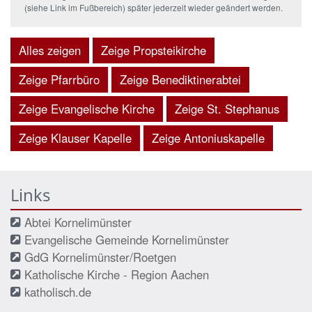
(siehe Link im Fußbereich) später jederzeit wieder geändert werden.
Alles zeigen
Zeige Propsteikirche
Zeige Pfarrbüro
Zeige Benediktinerabtei
Zeige Evangelische Kirche
Zeige St. Stephanus
Zeige Klauser Kapelle
Zeige Antoniuskapelle
Links
Abtei Kornelimünster
Evangelische Gemeinde Kornelimünster
GdG Kornelimünster/Roetgen
Katholische Kirche - Region Aachen
katholisch.de