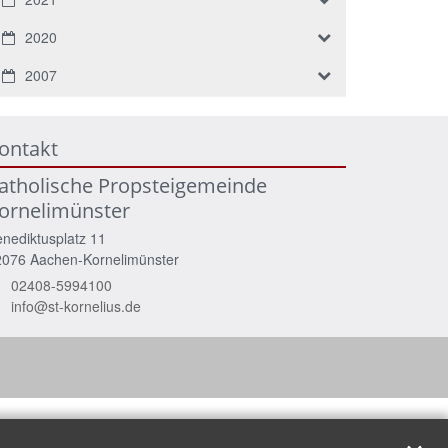
2020
2007
ontakt
atholische Propsteigemeinde
ornelimünster
nediktusplatz 11
2076
Aachen-Kornelimünster
02408-5994100
info@st-kornelius.de