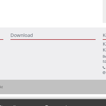
Download
K
K
K
Be
5
kt