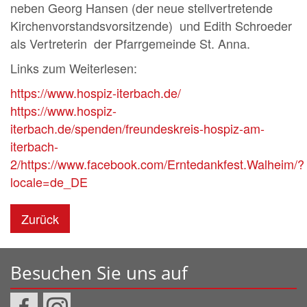
neben Georg Hansen (der neue stellvertretende
Kirchenvorstandsvorsitzende) und Edith Schroeder
als Vertreterin der Pfarrgemeinde St. Anna.
Links zum Weiterlesen:
https://www.hospiz-iterbach.de/
https://www.hospiz-
iterbach.de/spenden/freundeskreis-hospiz-am-
iterbach-
2/
https://www.facebook.com/Erntedankfest.Walheim/?
locale=de_DE
Zurück
Besuchen Sie uns auf